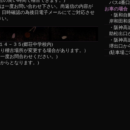
合の良い時間で稽古できます。)
バス4番
方は一度お問い合わせ下さい。尚返信の内容が
お車の場合
。日時確認の為後日電子メールにてご対応させ
・阪和自
さい。
岸和田和
・阪神高
助松出口
・阪神高
４－３５(郷荘中学校内)
堺出口か
り稽古場所が変更する場合があります。）
(駐車場
一度お問合わせください。)
分からとなります。)