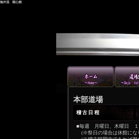
無外流 顕心館
本部道場
稽古日程
■毎週 月曜日、木曜日 
(※祭日の場合は休館にな