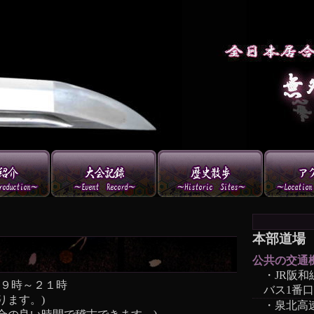
本部道場
公共の交通
・JR阪
１９時～２１時
バス1番
ります。)
・泉北高