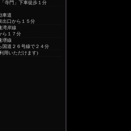
口「寺門」下車徒歩１分
動車道
泉出口から１５分
速湾岸線
から１７分
速堺線
ら国道２６号線で２４分
ご利用いただけます)